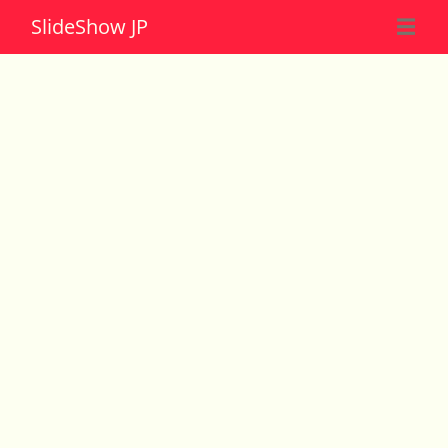
Slide
Show JP
☰