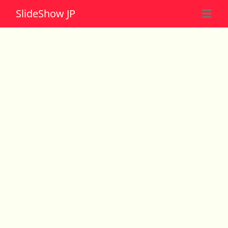
Slide
Show JP
☰