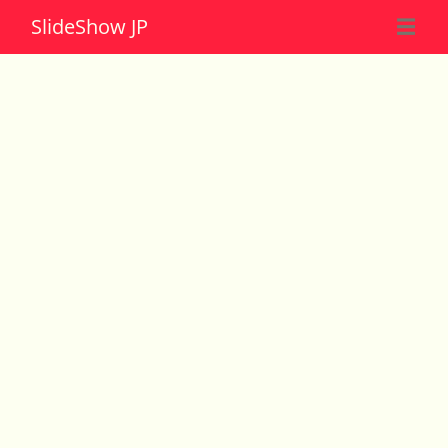
Slide
Show JP
☰