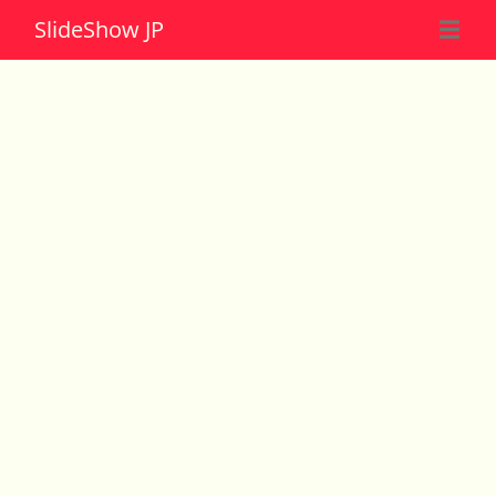
Slide
Show JP
☰