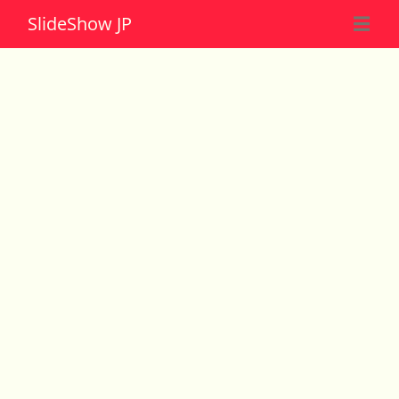
Slide
Show JP
☰