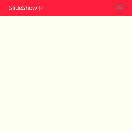
Slide
Show JP
☰