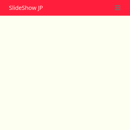
Slide
Show JP
☰