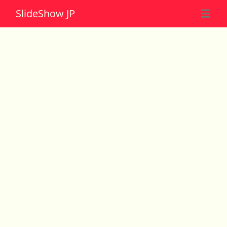
Slide
Show JP
☰