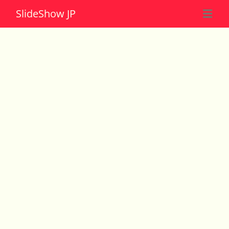
Slide
Show JP
☰