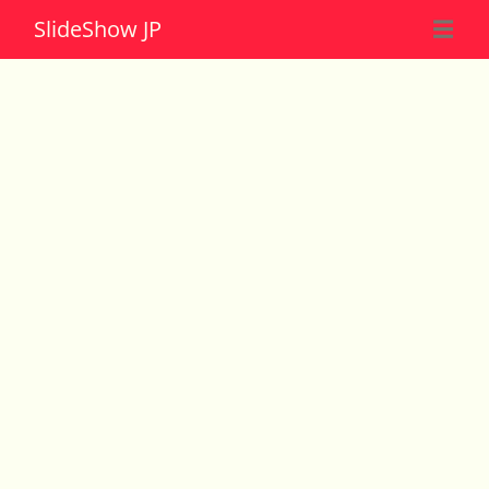
Slide
Show JP
☰