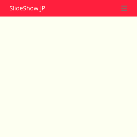
Slide
Show JP
☰