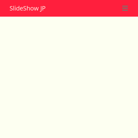
Slide
Show JP
☰