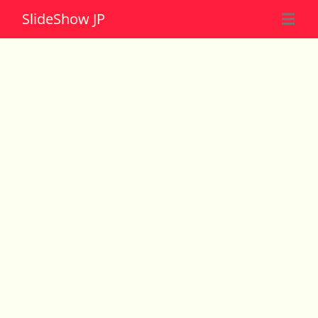
Slide
Show JP
☰