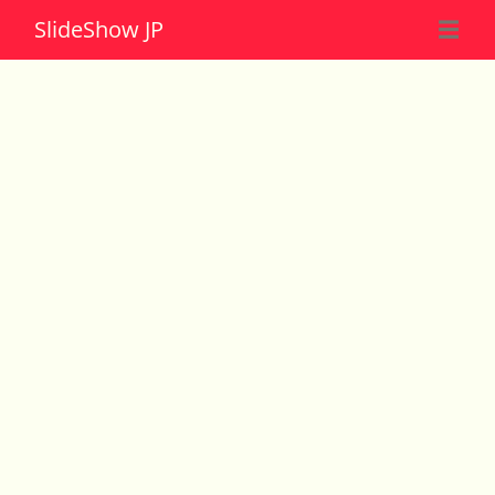
Slide
Show JP
☰