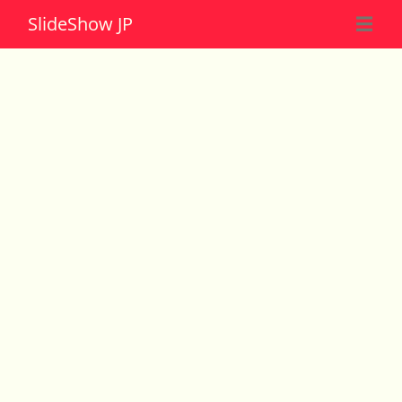
Slide
Show JP
☰