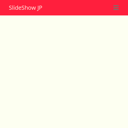
Slide
Show JP
☰