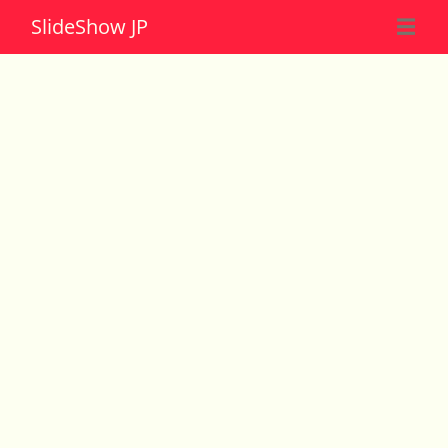
Slide
Show JP
☰