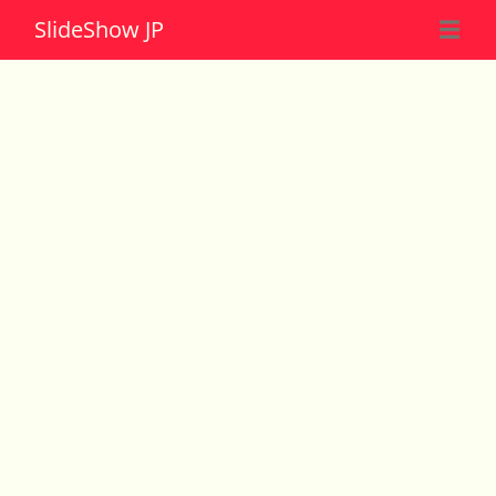
Slide
Show JP
☰