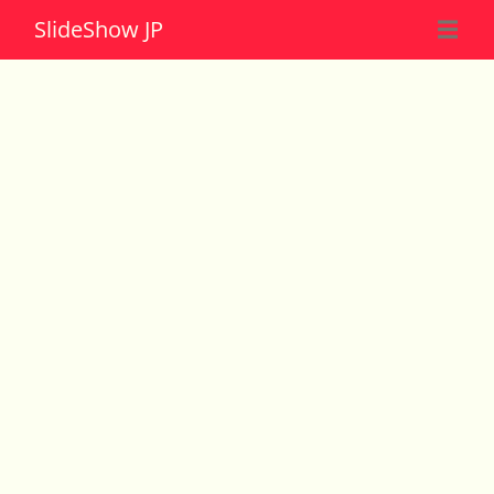
Slide
Show JP
☰