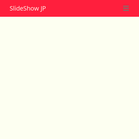
Slide
Show JP
☰