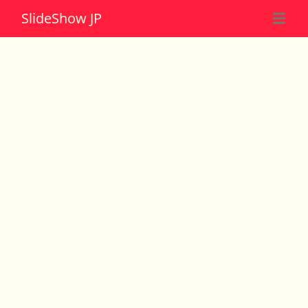
Slide
Show JP
☰