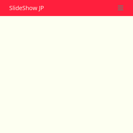
Slide
Show JP
☰