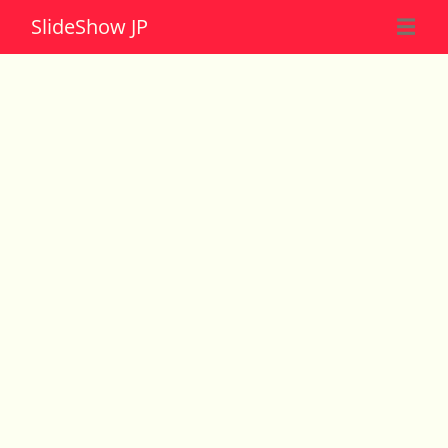
Slide
Show JP
☰