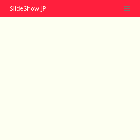
Slide
Show JP
☰