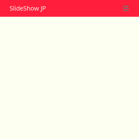
Slide
Show JP
☰