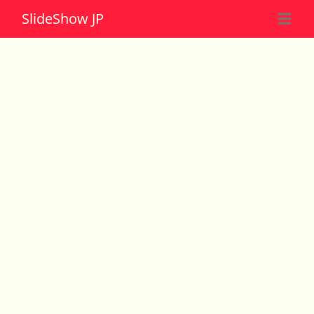
Slide
Show JP
☰