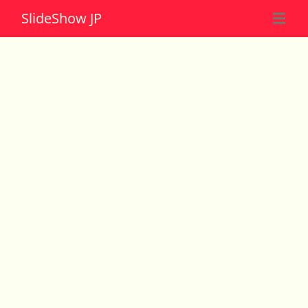
Slide
Show JP
☰