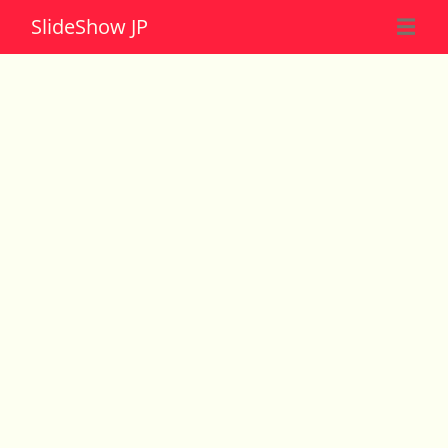
Slide
Show JP
☰