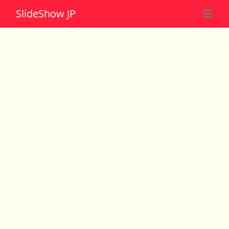
Slide
Show JP
☰