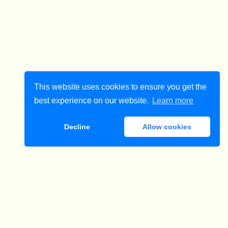
This website uses cookies to ensure you get the
best experience on our website.
Learn more
Decline
Allow cookies
ダウンロード
きやすいまちに～」