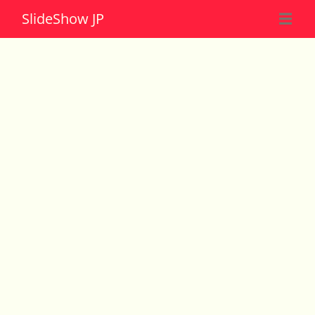
Slide
Show JP
☰