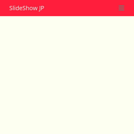
Slide
Show JP
☰