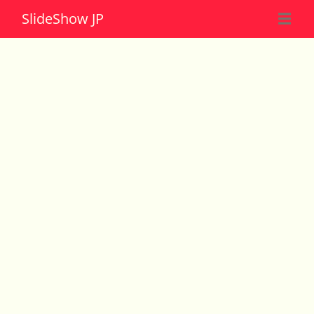
Slide
Show JP
☰