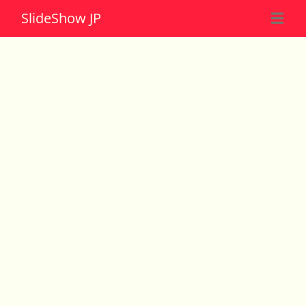
Slide
Show JP
☰