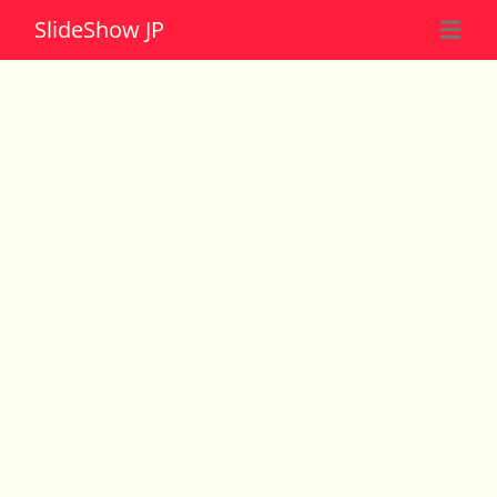
Slide
Show JP
☰