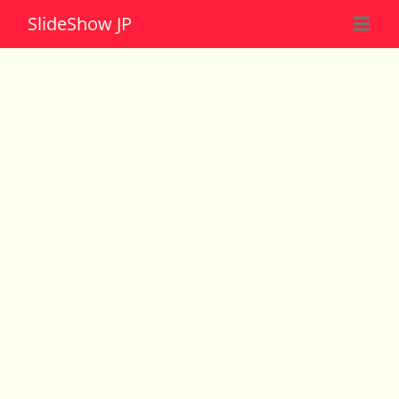
Slide
Show JP
☰