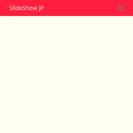
Slide
Show JP
☰