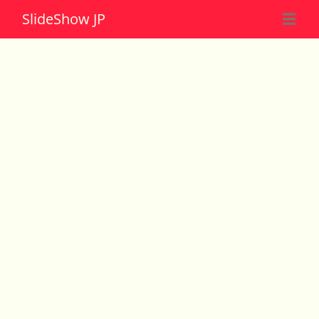
Slide
Show JP
☰