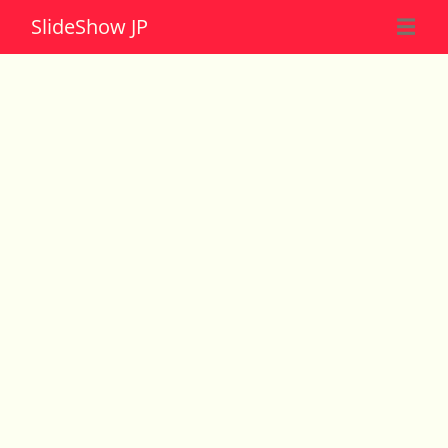
Slide
Show JP
☰