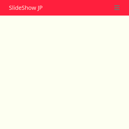
Slide
Show JP
☰