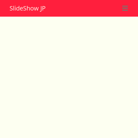
Slide
Show JP
☰