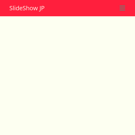
Slide
Show JP
☰