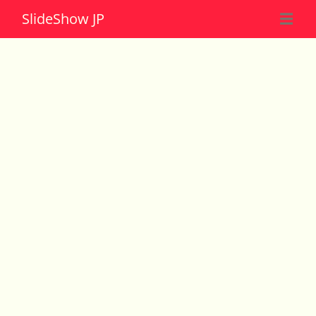
Slide
Show JP
☰