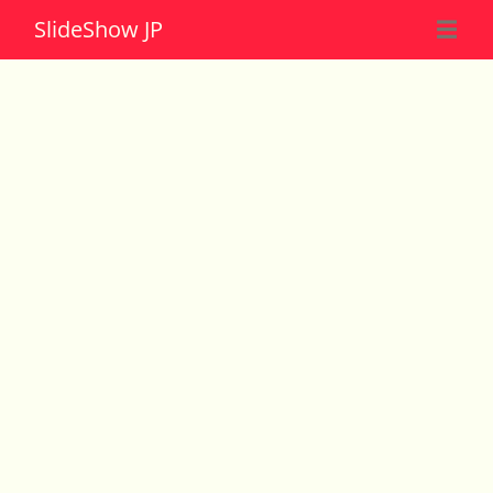
Slide
Show JP
☰