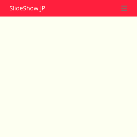
Slide
Show JP
☰