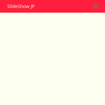
Slide
Show JP
☰