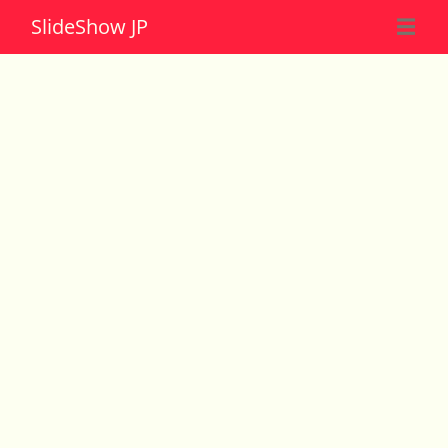
Slide
Show JP
☰