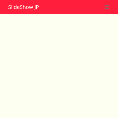
Slide
Show JP
☰