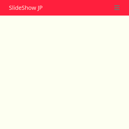
Slide
Show JP
☰