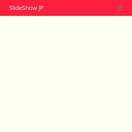
Slide
Show JP
☰